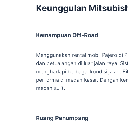
Keunggulan Mitsubish
Kemampuan Off-Road
Menggunakan rental mobil Pajero di 
dan petualangan di luar jalan raya.
menghadapi berbagai kondisi jalan. F
performa di medan kasar. Dengan kema
medan sulit.
Ruang Penumpang