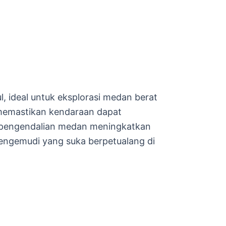
 ideal untuk eksplorasi medan berat
 memastikan kendaraan dapat
tem pengendalian medan meningkatkan
pengemudi yang suka berpetualang di