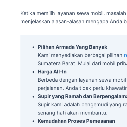
Ketika memilih layanan sewa mobil, masalah 
menjelaskan alasan-alasan mengapa Anda b
Pilihan Armada Yang Banyak
Kami menyediakan berbagai pilihan
r
Sumatera Barat. Mulai dari mobil prib
Harga All-In
Berbeda dengan layanan sewa mobil l
perjalanan. Anda tidak perlu khawati
Supir yang Ramah dan Berpengalam
Supir kami adalah pengemudi yang r
senang hati akan membantu.
Kemudahan Proses Pemesanan