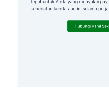
tepat untuk Anda yang menyukai gay
kehebatan kendaraan ini selama perja
Hubungi Kami Sek