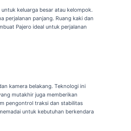
untuk keluarga besar atau kelompok.
 perjalanan panjang. Ruang kaki dan
uat Pajero ideal untuk perjalanan
 dan kamera belakang. Teknologi ini
ang mutakhir juga memberikan
pengontrol traksi dan stabilitas
 memadai untuk kebutuhan berkendara