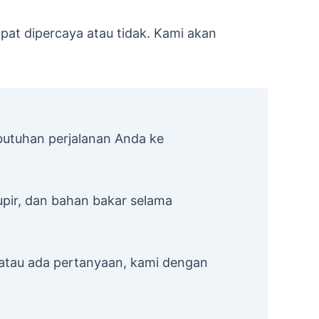
pat dipercaya atau tidak. Kami akan
butuhan perjalanan Anda ke
pir, dan bahan bakar selama
atau ada pertanyaan, kami dengan