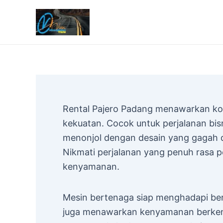
Lewati
ke
konten
Rental Pajero Padang menawarkan ko
kekuatan. Cocok untuk perjalanan bisni
menonjol dengan desain yang gagah 
Nikmati perjalanan yang penuh rasa p
kenyamanan.
Mesin bertenaga siap menghadapi ber
juga menawarkan kenyamanan berkend