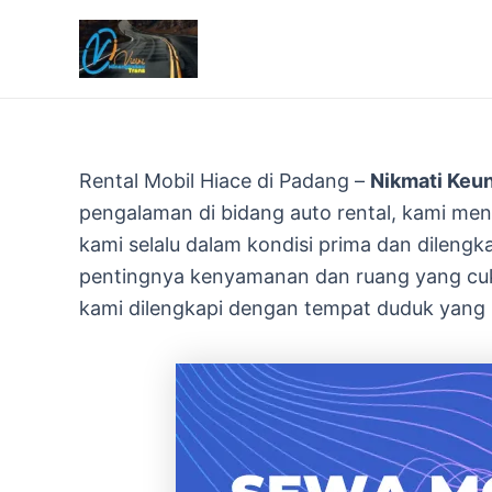
Lewati
ke
konten
Rental Mobil Hiace di Padang –
Nikmati Keun
pengalaman di bidang auto rental, kami m
kami selalu dalam kondisi prima dan dileng
pentingnya kenyamanan dan ruang yang cuku
kami dilengkapi dengan tempat duduk yang l