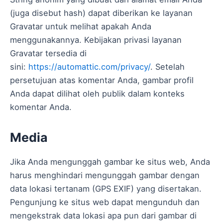
(juga disebut hash) dapat diberikan ke layanan
Gravatar untuk melihat apakah Anda
menggunakannya. Kebijakan privasi layanan
Gravatar tersedia di
sini:
https://automattic.com/privacy/
. Setelah
persetujuan atas komentar Anda, gambar profil
Anda dapat dilihat oleh publik dalam konteks
komentar Anda.
Media
Jika Anda mengunggah gambar ke situs web, Anda
harus menghindari mengunggah gambar dengan
data lokasi tertanam (GPS EXIF) yang disertakan.
Pengunjung ke situs web dapat mengunduh dan
mengekstrak data lokasi apa pun dari gambar di