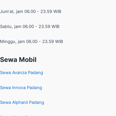
Jum'at, jam 06.00 - 23.59 WIB
Sabtu, jam 06.00 - 23.59 WIB
Minggu, jam 06.00 - 23.59 WIB
Sewa Mobil
Sewa Avanza Padang
Sewa Innova Padang
Sewa Alphard Padang