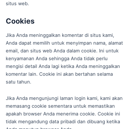
situs web.
Cookies
Jika Anda meninggalkan komentar di situs kami,
Anda dapat memilih untuk menyimpan nama, alamat
email, dan situs web Anda dalam cookie. Ini untuk
kenyamanan Anda sehingga Anda tidak perlu
mengisi detail Anda lagi ketika Anda meninggalkan
komentar lain. Cookie ini akan bertahan selama
satu tahun.
Jika Anda mengunjungi laman login kami, kami akan
memasang cookie sementara untuk memastikan
apakah browser Anda menerima cookie. Cookie ini
tidak mengandung data pribadi dan dibuang ketika