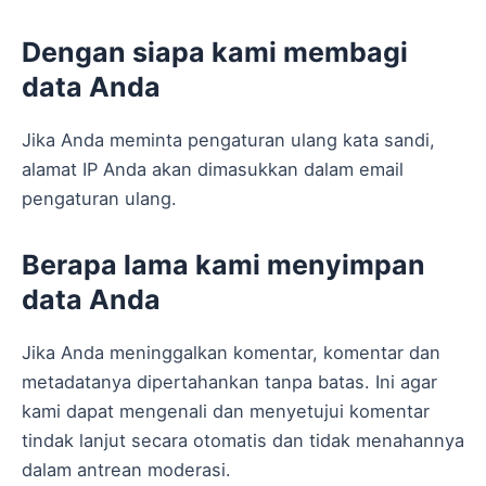
Dengan siapa kami membagi
data Anda
Jika Anda meminta pengaturan ulang kata sandi,
alamat IP Anda akan dimasukkan dalam email
pengaturan ulang.
Berapa lama kami menyimpan
data Anda
Jika Anda meninggalkan komentar, komentar dan
metadatanya dipertahankan tanpa batas. Ini agar
kami dapat mengenali dan menyetujui komentar
tindak lanjut secara otomatis dan tidak menahannya
dalam antrean moderasi.